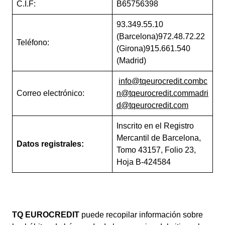
C.I.F:
B65756398
93.349.55.10
(Barcelona)972.48.72.22
Teléfono:
(Girona)915.661.540
(Madrid)
info@tqeurocredit.com
bc
Correo electrónico:
n@tqeurocredit.com
madri
d@tqeurocredit.com
Inscrito en el Registro
Mercantil de Barcelona,
Datos registrales:
Tomo 43157, Folio 23,
Hoja B-424584
TQ EUROCREDIT
puede recopilar información sobre