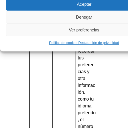
contiene
Aceptar
un ID
único
Denegar
que
Ver preferencias
Google
utiliza
Política de cookies
Declaración de privacidad
para
recordar
tus
preferen
cias y
otra
informac
ión,
como tu
idioma
preferido
, el
número