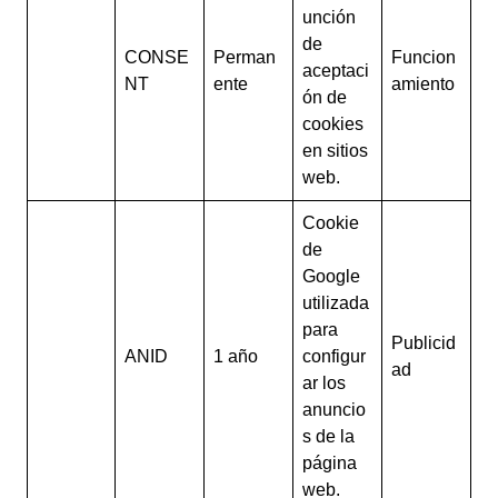
unción
de
CONSE
Perman
Funcion
aceptaci
NT
ente
amiento
ón de
cookies
en sitios
web.
Cookie
de
Google
utilizada
para
Publicid
ANID
1 año
configur
ad
ar los
anuncio
s de la
página
web.