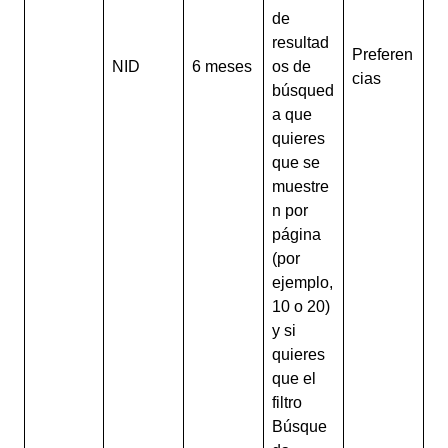
de
resultad
Preferen
NID
6 meses
os de
cias
búsqued
a que
quieres
que se
muestre
n por
página
(por
ejemplo,
10 o 20)
y si
quieres
que el
filtro
Búsque