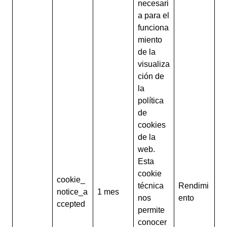
necesari
a para el
funciona
miento
de la
visualiza
ción de
la
política
de
cookies
de la
web.
Esta
cookie
cookie_
técnica
Rendimi
notice_a
1 mes
nos
ento
ccepted
permite
conocer