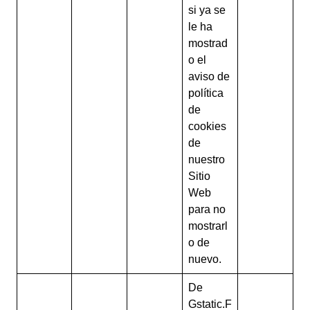
si ya se
le ha
mostrad
o el
aviso de
política
de
cookies
de
nuestro
Sitio
Web
para no
mostrarl
o de
nuevo.
De
Gstatic.F