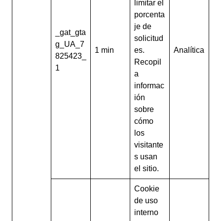
limitar el
porcenta
je de
_gat_gta
solicitud
g_UA_7
1 min
es.
Analítica
825423_
Recopil
1
a
informac
ión
sobre
cómo
los
visitante
s usan
el sitio.
Cookie
de uso
interno