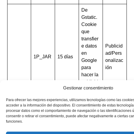
De
Gstatic.
Cookie
que
transfier
e datos
Publicid
en
ad/Pers
1P_JAR
15 días
Google
onalizac
para
ión
hacer la
publicid
Gestionar consentimiento
ad más
atractiva
Para ofrecer las mejores experiencias, utilizamos tecnologías como las cookie
.
acceder a la información del dispositivo. El consentimiento de estas tecnología
procesar datos como el comportamiento de navegación o las identificaciones ún
La
consentir o retirar el consentimiento, puede afectar negativamente a ciertas car
funciones.
cookie
«NID»