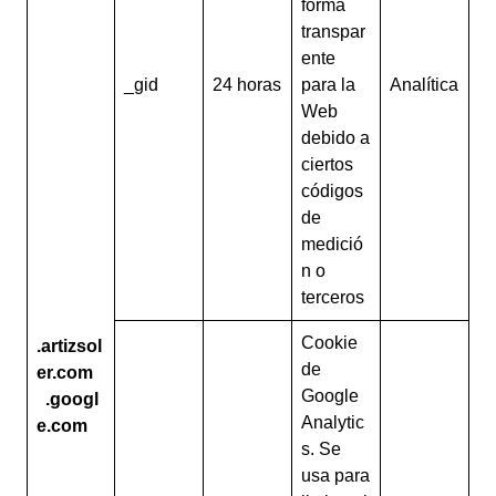
forma
transpar
ente
_gid
24 horas
para la
Analítica
Web
debido a
ciertos
códigos
de
medició
n o
terceros
Cookie
.artizsol
de
er.com
Google
.googl
Analytic
e.com
s. Se
usa para