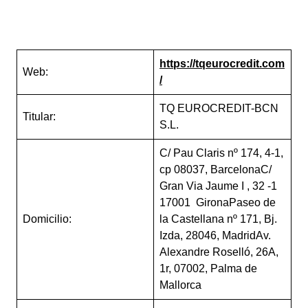
https://tqeurocredit.com
Web:
/
TQ EUROCREDIT-BCN
Titular:
S.L.
C/ Pau Claris nº 174, 4-1,
cp 08037, BarcelonaC/
Gran Via Jaume I , 32 -1
17001 GironaPaseo de
Domicilio:
la Castellana nº 171, Bj.
Izda, 28046, MadridAv.
Alexandre Roselló, 26A,
1r, 07002, Palma de
Mallorca