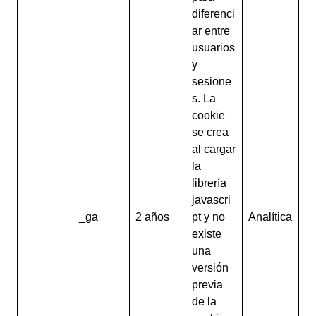
diferenci
ar entre
usuarios
y
sesione
s. La
cookie
se crea
al cargar
la
librería
javascri
_ga
2 años
pt y no
Analítica
existe
una
versión
previa
de la