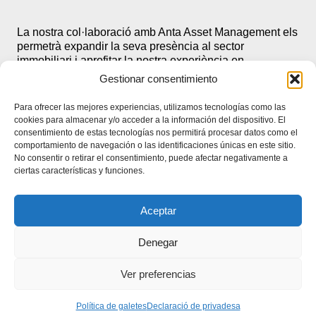
La nostra col·laboració amb Anta Asset Management els
permetrà expandir la seva presència al sector
immobiliari i aprofitar la nostra experiència en
finançament alternatiu. Junts, podrem oferir als inversors
Gestionar consentimiento
accés directe a oportunitats en un dels mercats més
dinàmics d’Europa. A més, l’experiència d’Anta Asset
Para ofrecer las mejores experiencias, utilizamos tecnologías como las
Management en la gestió i estructuració de fons
cookies para almacenar y/o acceder a la información del dispositivo. El
garantirà que els projectes finançats estiguin recolzats
consentimiento de estas tecnologías nos permitirá procesar datos como el
per un marc de governança sòlid, assegurant-ne tant la
comportamiento de navegación o las identificaciones únicas en este sitio.
No consentir o retirar el consentimiento, puede afectar negativamente a
viabilitat com la rendibilitat.
ciertas características y funciones.
Aceptar
Aliança Estratègica per
Denegar
Finançar Projectes de
Ver preferencias
Major Escala
Política de galetes
Declaració de privadesa
A TQ Eurocredit, des de 2006 oferim solucions pioneres