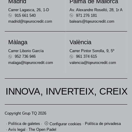
Madrid
Palma de Mallorca
Carrer Lagasca, 26, 1-D
Av. Alexandre Roselló, 28, 1r A
915 661 540
971 276 181
madrid@tqeurocredit.com
balears@tqeurocredit.com
Màlaga
València
Carrer Liborio García
Carrer Pintor Sorolla, 9, 5º
952 736 946
961 374 615
malaga@tqeurocredit.com
valencia@tqeurocredit.com
INNOVA, INVERTEIX, CREIX
Copyright Grup TQ 2026
Política de galetes
Política de privadesa
Configurar cookies
Avís legal
The Open Padel