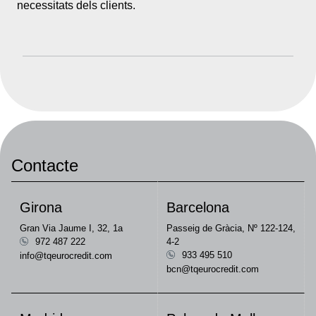
necessitats dels clients.
Contacte
Girona
Barcelona
Gran Via Jaume I, 32, 1a
Passeig de Gràcia, Nº 122-124,
972 487 222
4-2
933 495 510
info@tqeurocredit.com
bcn@tqeurocredit.com